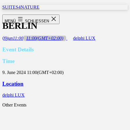
Zum
SUITES4NATURE
Inhalt
springen
MENÜ
SCHLIESSEN
BERLIN
09
jun
11:00
11:00
(GMT+02:00)
delphi LUX
Event Details
Time
9. June 2024 11:00
(GMT+02:00)
Location
delphi LUX
Other Events
SCHREIBEN SIE EINEN